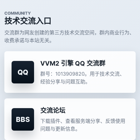
增加地图事件ID，可以通过事件ID清除事件
获取物品触发增加物品数量参数
COMMUNITY
技术交流入口
增加创建行会前触发
增加创建行会触发
交流群为网友创建的第三方技术交流空间，群内商业行为、
增加加入行会前触发
收费承诺与本站无关。
增加加入行会触发
增加退出行会前触发
增加退出行会触发
VVM2 引擎 QQ 交流群
增加解散行会前触发
QQ
群号：1013909820。用于技术交流、
增加退出行会触发
经验分享与问题互助。
修复PK值不能及时刷新
修复吉运值为负数
修复经验加成无效
爆率加成支持新爆率系统
交流论坛
传统脚本增加动画命令 Motion
BBS
下载插件、查看服务端分享、反馈使用
HuamHp支持独立飘血ID
问题与更新信息。
服务端攻击速度增加百分比攻速检测